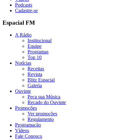
Podcasts
Cadastre-se
Espacial FM
A Rádio
Institucional
Equipe
Programas
Top 10
Notícias
Receitas
Revista
Blitz Espacial
Galeria
Ouvinte
Peça sua Música
Recado do Ouvinte
Promoções
Ver promoções
Regulamento
Programação
Vídeos
Fale Conosco