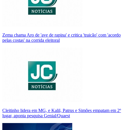
Zema chama Aro de 'ave de rapina' e critica 'traição' com 'acordo
pelas costas' na corrida eleitoral
Cleitinho lidera em MG, e Kalil, Patrus e Simões empatam em 2º
lugar, aponta pesquisa Genial/Quaest