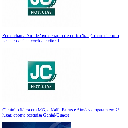
Zema chama Aro de 'ave de rapina' e critica 'traição' com 'acordo
pelas costas' na corrida eleitoral
Cleitinho lidera em MG, e Kalil, Patrus e Simões empatam em 2º
lugar, aponta pesquisa Genial/Quaest