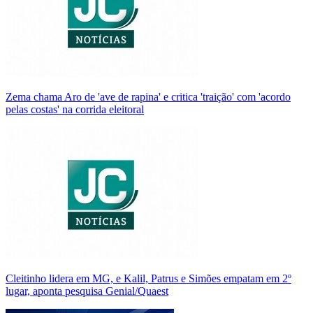
Zema chama Aro de 'ave de rapina' e critica 'traição' com 'acordo
pelas costas' na corrida eleitoral
Cleitinho lidera em MG, e Kalil, Patrus e Simões empatam em 2º
lugar, aponta pesquisa Genial/Quaest