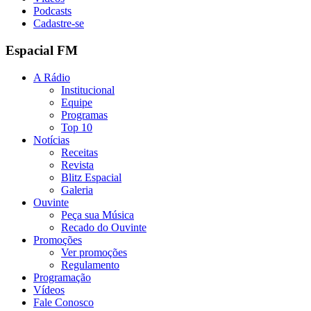
Podcasts
Cadastre-se
Espacial FM
A Rádio
Institucional
Equipe
Programas
Top 10
Notícias
Receitas
Revista
Blitz Espacial
Galeria
Ouvinte
Peça sua Música
Recado do Ouvinte
Promoções
Ver promoções
Regulamento
Programação
Vídeos
Fale Conosco