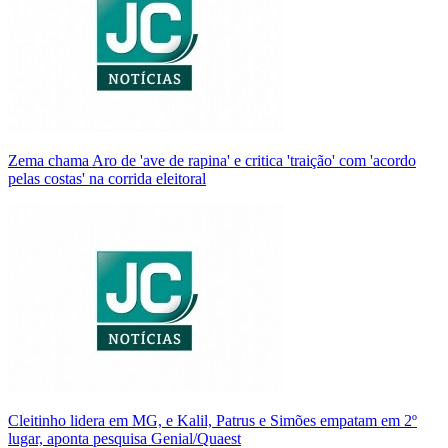
Zema chama Aro de 'ave de rapina' e critica 'traição' com 'acordo
pelas costas' na corrida eleitoral
Cleitinho lidera em MG, e Kalil, Patrus e Simões empatam em 2º
lugar, aponta pesquisa Genial/Quaest