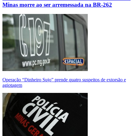
Minas morre ao ser arremessada na BR-262
Operação “Dinheiro Sujo” prende quatro suspeitos de extorsão e
agiotagem