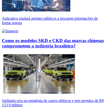
Aplicativo ajudará agentes públicos a trocarem informações de
forma segura
Como os modelos SKD e CKD das marcas chinesas
comprometem a indústria brasileira?
Stellantis erra na estratégia de carros elétricos e tem prejuízo de R$
153,9 bilhões