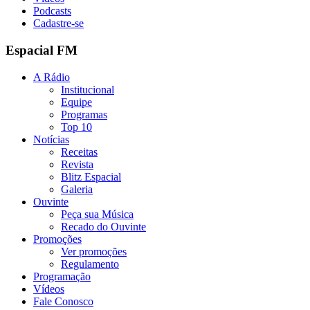
Podcasts
Cadastre-se
Espacial FM
A Rádio
Institucional
Equipe
Programas
Top 10
Notícias
Receitas
Revista
Blitz Espacial
Galeria
Ouvinte
Peça sua Música
Recado do Ouvinte
Promoções
Ver promoções
Regulamento
Programação
Vídeos
Fale Conosco