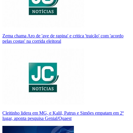
Zema chama Aro de 'ave de rapina' e critica 'traição' com 'acordo
pelas costas' na corrida eleitoral
Cleitinho lidera em MG, e Kalil, Patrus e Simões empatam em 2º
lugar, aponta pesquisa Genial/Quaest