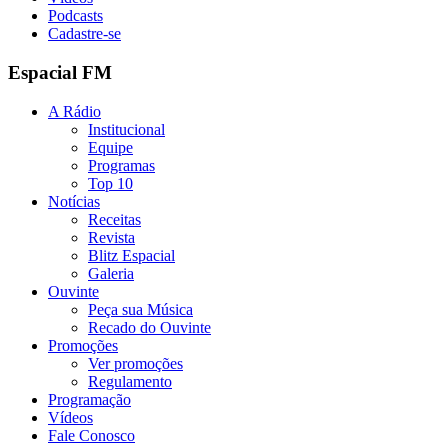
Podcasts
Cadastre-se
Espacial FM
A Rádio
Institucional
Equipe
Programas
Top 10
Notícias
Receitas
Revista
Blitz Espacial
Galeria
Ouvinte
Peça sua Música
Recado do Ouvinte
Promoções
Ver promoções
Regulamento
Programação
Vídeos
Fale Conosco