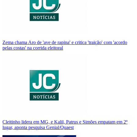
Zema chama Aro de 'ave de rapina' e critica 'traição' com 'acordo
pelas costas' na corrida eleitoral
Cleitinho lidera em MG, e Kalil, Patrus e Simões empatam em 2º
lugar, aponta pesquisa Genial/Quaest