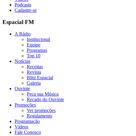
Podcasts
Cadastre-se
Espacial FM
A Rádio
Institucional
Equipe
Programas
Top 10
Notícias
Receitas
Revista
Blitz Espacial
Galeria
Ouvinte
Peça sua Música
Recado do Ouvinte
Promoções
Ver promoções
Regulamento
Programação
Vídeos
Fale Conosco