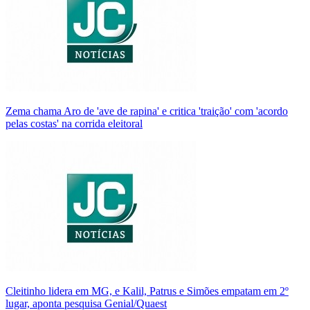
Zema chama Aro de 'ave de rapina' e critica 'traição' com 'acordo
pelas costas' na corrida eleitoral
Cleitinho lidera em MG, e Kalil, Patrus e Simões empatam em 2º
lugar, aponta pesquisa Genial/Quaest