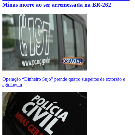
Minas morre ao ser arremessada na BR-262
Operação “Dinheiro Sujo” prende quatro suspeitos de extorsão e
agiotagem