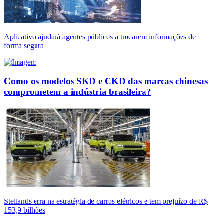
Aplicativo ajudará agentes públicos a trocarem informações de
forma segura
Como os modelos SKD e CKD das marcas chinesas
comprometem a indústria brasileira?
Stellantis erra na estratégia de carros elétricos e tem prejuízo de R$
153,9 bilhões