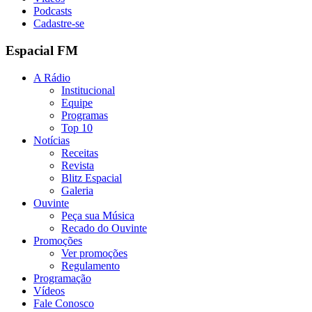
Podcasts
Cadastre-se
Espacial FM
A Rádio
Institucional
Equipe
Programas
Top 10
Notícias
Receitas
Revista
Blitz Espacial
Galeria
Ouvinte
Peça sua Música
Recado do Ouvinte
Promoções
Ver promoções
Regulamento
Programação
Vídeos
Fale Conosco