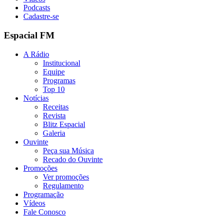
Podcasts
Cadastre-se
Espacial FM
A Rádio
Institucional
Equipe
Programas
Top 10
Notícias
Receitas
Revista
Blitz Espacial
Galeria
Ouvinte
Peça sua Música
Recado do Ouvinte
Promoções
Ver promoções
Regulamento
Programação
Vídeos
Fale Conosco