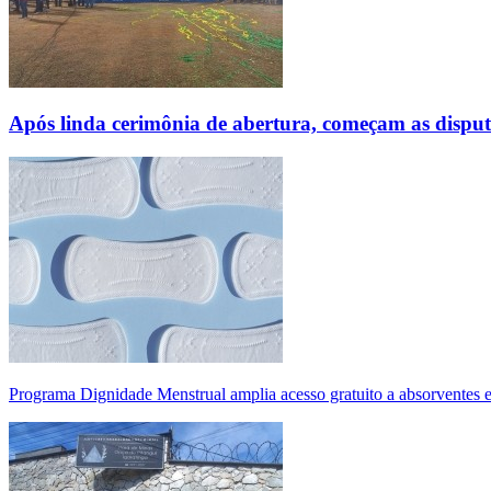
Após linda cerimônia de abertura, começam as disp
Programa Dignidade Menstrual amplia acesso gratuito a absorventes 