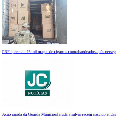
PRF apreende 75 mil maços de cigarros contrabandeados após perse
Ação rápida da Guarda Municipal ajuda a salvar recém-nascido enga