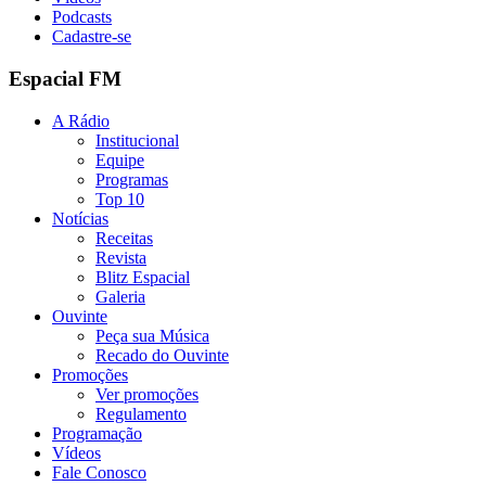
Podcasts
Cadastre-se
Espacial FM
A Rádio
Institucional
Equipe
Programas
Top 10
Notícias
Receitas
Revista
Blitz Espacial
Galeria
Ouvinte
Peça sua Música
Recado do Ouvinte
Promoções
Ver promoções
Regulamento
Programação
Vídeos
Fale Conosco