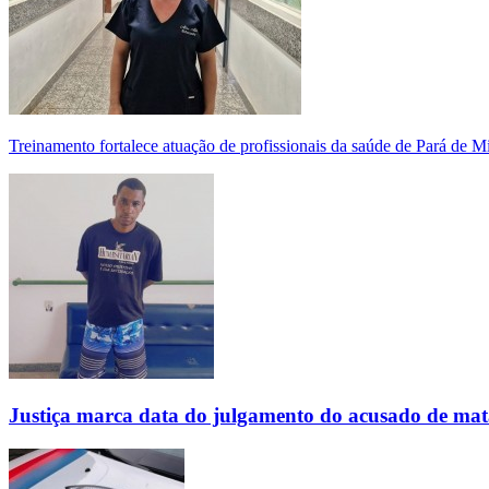
Treinamento fortalece atuação de profissionais da saúde de Pará de 
Justiça marca data do julgamento do acusado de mat