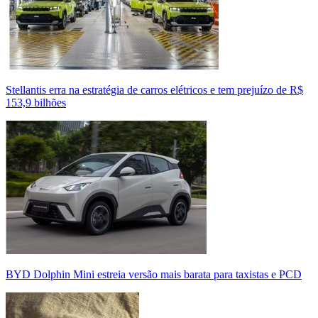
Stellantis erra na estratégia de carros elétricos e tem prejuízo de R$
153,9 bilhões
BYD Dolphin Mini estreia versão mais barata para taxistas e PCD