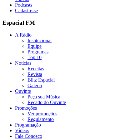
Podcasts
Cadastre-se
Espacial FM
A Rádio
Institucional
Equipe
Programas
Top 10
Notícias
Receitas
Revista
Blitz Espacial
Galeria
Ouvinte
Peça sua Música
Recado do Ouvinte
Promoções
Ver promoções
Regulamento
Programação
Vídeos
Fale Conosco