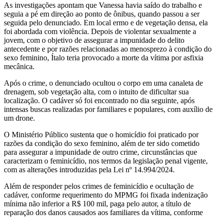
As investigações apontam que Vanessa havia saído do trabalho e
seguia a pé em direção ao ponto de ônibus, quando passou a ser
seguida pelo denunciado. Em local ermo e de vegetação densa, ela
foi abordada com violência. Depois de violentar sexualmente a
jovem, com o objetivo de assegurar a impunidade do delito
antecedente e por razões relacionadas ao menosprezo à condição do
sexo feminino, Ítalo teria provocado a morte da vítima por asfixia
mecânica.
Após o crime, o denunciado ocultou o corpo em uma canaleta de
drenagem, sob vegetação alta, com o intuito de dificultar sua
localização. O cadáver só foi encontrado no dia seguinte, após
intensas buscas realizadas por familiares e populares, com auxílio de
um drone.
O Ministério Público sustenta que o homicídio foi praticado por
razões da condição do sexo feminino, além de ter sido cometido
para assegurar a impunidade de outro crime, circunstâncias que
caracterizam o feminicídio, nos termos da legislação penal vigente,
com as alterações introduzidas pela Lei nº 14.994/2024.
Além de responder pelos crimes de feminicídio e ocultação de
cadáver, conforme requerimento do MPMG foi fixada indenização
mínima não inferior a R$ 100 mil, paga pelo autor, a título de
reparação dos danos causados aos familiares da vítima, conforme