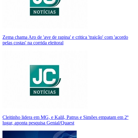
Zema chama Aro de 'ave de rapina' e critica 'traição' com 'acordo
pelas costas' na corrida eleitoral
Cleitinho lidera em MG, e Kalil, Patrus e Simões empatam em 2º
lugar, aponta pesquisa Genial/Quaest