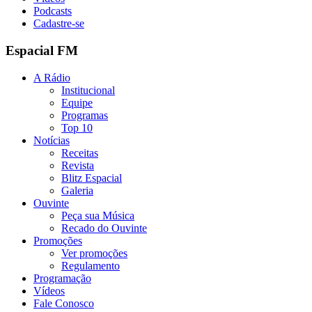
Podcasts
Cadastre-se
Espacial FM
A Rádio
Institucional
Equipe
Programas
Top 10
Notícias
Receitas
Revista
Blitz Espacial
Galeria
Ouvinte
Peça sua Música
Recado do Ouvinte
Promoções
Ver promoções
Regulamento
Programação
Vídeos
Fale Conosco