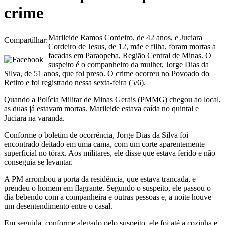
crime
Marileide Ramos Cordeiro, de 42 anos, e Juciara
Compartilhar:
Cordeiro de Jesus, de 12, mãe e filha, foram mortas a
facadas em Paraopeba, Região Central de Minas. O
suspeito é o companheiro da mulher, Jorge Dias da
Silva, de 51 anos, que foi preso. O crime ocorreu no Povoado do
Retiro e foi registrado nessa sexta-feira (5/6).
Quando a Polícia Militar de Minas Gerais (PMMG) chegou ao local,
as duas já estavam mortas. Marileide estava caída no quintal e
Juciara na varanda.
Conforme o boletim de ocorrência, Jorge Dias da Silva foi
encontrado deitado em uma cama, com um corte aparentemente
superficial no tórax. Aos militares, ele disse que estava ferido e não
conseguia se levantar.
A PM arrombou a porta da residência, que estava trancada, e
prendeu o homem em flagrante. Segundo o suspeito, ele passou o
dia bebendo com a companheira e outras pessoas e, a noite houve
um desentendimento entre o casal.
Em seguida, conforme alegado pelo suspeito, ele foi até a cozinha e