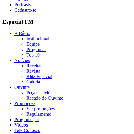
Podcasts
Cadastre-se
Espacial FM
A Rádio
Institucional
Equipe
Programas
Top 10
Notícias
Receitas
Revista
Blitz Espacial
Galeria
Ouvinte
Peça sua Música
Recado do Ouvinte
Promoções
Ver promoções
Regulamento
Programação
Vídeos
Fale Conosco