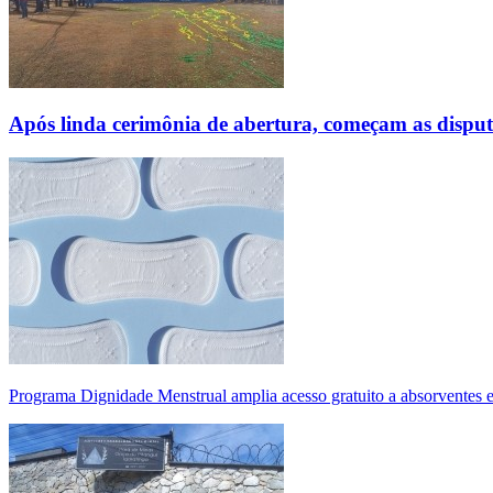
Após linda cerimônia de abertura, começam as disp
Programa Dignidade Menstrual amplia acesso gratuito a absorventes 