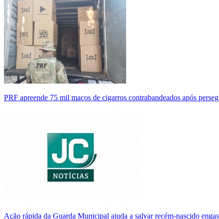
PRF apreende 75 mil maços de cigarros contrabandeados após perse
Ação rápida da Guarda Municipal ajuda a salvar recém-nascido enga