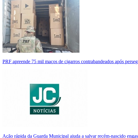
PRF apreende 75 mil maços de cigarros contrabandeados após perse
Ação rápida da Guarda Municipal ajuda a salvar recém-nascido enga