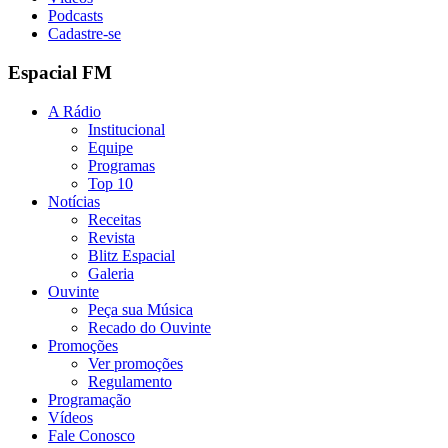
Podcasts
Cadastre-se
Espacial FM
A Rádio
Institucional
Equipe
Programas
Top 10
Notícias
Receitas
Revista
Blitz Espacial
Galeria
Ouvinte
Peça sua Música
Recado do Ouvinte
Promoções
Ver promoções
Regulamento
Programação
Vídeos
Fale Conosco