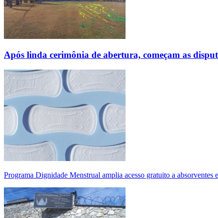
Após linda cerimônia de abertura, começam as disp
Programa Dignidade Menstrual amplia acesso gratuito a absorventes 