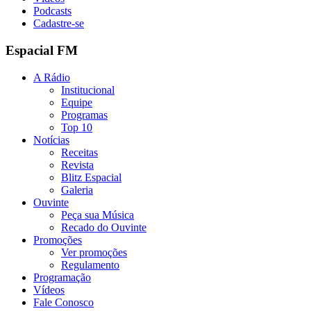
Podcasts
Cadastre-se
Espacial FM
A Rádio
Institucional
Equipe
Programas
Top 10
Notícias
Receitas
Revista
Blitz Espacial
Galeria
Ouvinte
Peça sua Música
Recado do Ouvinte
Promoções
Ver promoções
Regulamento
Programação
Vídeos
Fale Conosco