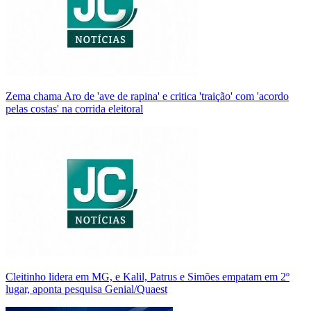
Zema chama Aro de 'ave de rapina' e critica 'traição' com 'acordo
pelas costas' na corrida eleitoral
Cleitinho lidera em MG, e Kalil, Patrus e Simões empatam em 2º
lugar, aponta pesquisa Genial/Quaest