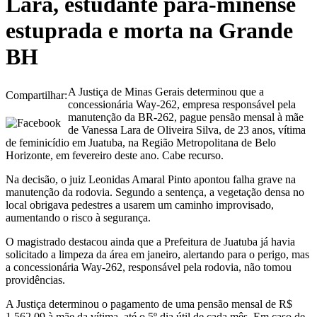
Lara, estudante pará-minense
estuprada e morta na Grande
BH
A Justiça de Minas Gerais determinou que a
Compartilhar:
concessionária Way-262, empresa responsável pela
manutenção da BR-262, pague pensão mensal à mãe
de Vanessa Lara de Oliveira Silva, de 23 anos, vítima
de feminicídio em Juatuba, na Região Metropolitana de Belo
Horizonte, em fevereiro deste ano. Cabe recurso.
Na decisão, o juiz Leonidas Amaral Pinto apontou falha grave na
manutenção da rodovia. Segundo a sentença, a vegetação densa no
local obrigava pedestres a usarem um caminho improvisado,
aumentando o risco à segurança.
O magistrado destacou ainda que a Prefeitura de Juatuba já havia
solicitado a limpeza da área em janeiro, alertando para o perigo, mas
a concessionária Way-262, responsável pela rodovia, não tomou
providências.
A Justiça determinou o pagamento de uma pensão mensal de R$
1.562,09 à mãe da vítima, até o 5º dia útil de cada mês. Em caso de