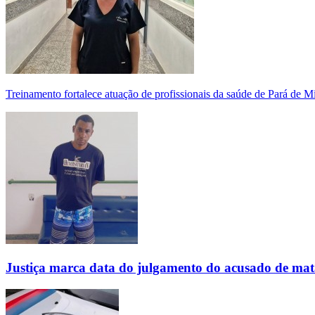
Treinamento fortalece atuação de profissionais da saúde de Pará de 
Justiça marca data do julgamento do acusado de mat