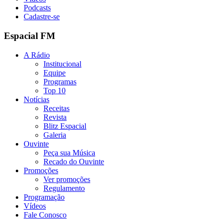
Podcasts
Cadastre-se
Espacial FM
A Rádio
Institucional
Equipe
Programas
Top 10
Notícias
Receitas
Revista
Blitz Espacial
Galeria
Ouvinte
Peça sua Música
Recado do Ouvinte
Promoções
Ver promoções
Regulamento
Programação
Vídeos
Fale Conosco