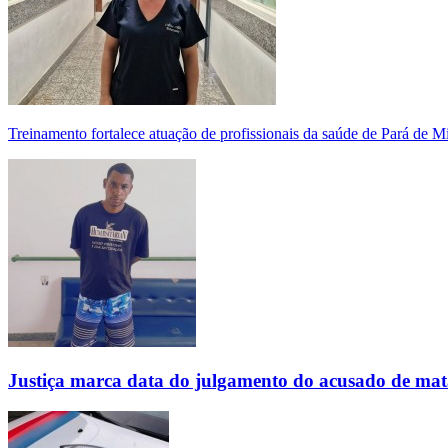
Treinamento fortalece atuação de profissionais da saúde de Pará de 
Justiça marca data do julgamento do acusado de mat