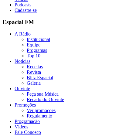
Podcasts
Cadastre-se
Espacial FM
A Rádio
Institucional
Equipe
Programas
Top 10
Notícias
Receitas
Revista
Blitz Espacial
Galeria
Ouvinte
Peça sua Música
Recado do Ouvinte
Promoções
Ver promoções
Regulamento
Programação
Vídeos
Fale Conosco