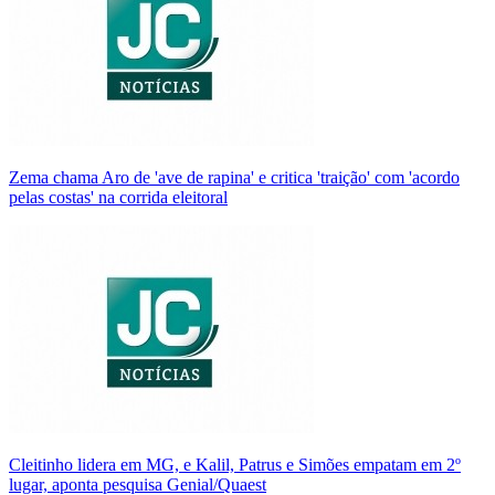
Zema chama Aro de 'ave de rapina' e critica 'traição' com 'acordo
pelas costas' na corrida eleitoral
Cleitinho lidera em MG, e Kalil, Patrus e Simões empatam em 2º
lugar, aponta pesquisa Genial/Quaest