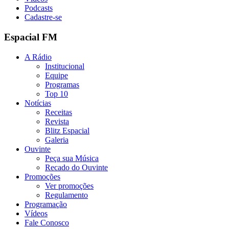
Podcasts
Cadastre-se
Espacial FM
A Rádio
Institucional
Equipe
Programas
Top 10
Notícias
Receitas
Revista
Blitz Espacial
Galeria
Ouvinte
Peça sua Música
Recado do Ouvinte
Promoções
Ver promoções
Regulamento
Programação
Vídeos
Fale Conosco