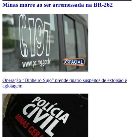
Minas morre ao ser arremessada na BR-262
Operação “Dinheiro Sujo” prende quatro suspeitos de extorsão e
agiotagem