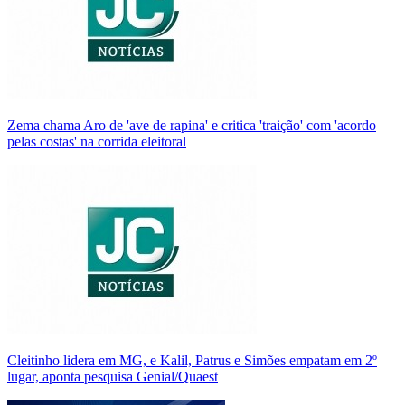
Zema chama Aro de 'ave de rapina' e critica 'traição' com 'acordo
pelas costas' na corrida eleitoral
Cleitinho lidera em MG, e Kalil, Patrus e Simões empatam em 2º
lugar, aponta pesquisa Genial/Quaest