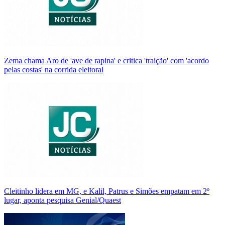
Zema chama Aro de 'ave de rapina' e critica 'traição' com 'acordo
pelas costas' na corrida eleitoral
Cleitinho lidera em MG, e Kalil, Patrus e Simões empatam em 2º
lugar, aponta pesquisa Genial/Quaest