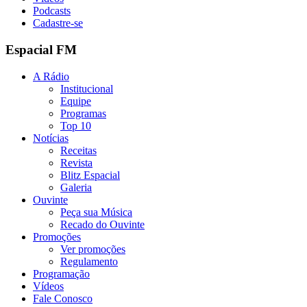
Podcasts
Cadastre-se
Espacial FM
A Rádio
Institucional
Equipe
Programas
Top 10
Notícias
Receitas
Revista
Blitz Espacial
Galeria
Ouvinte
Peça sua Música
Recado do Ouvinte
Promoções
Ver promoções
Regulamento
Programação
Vídeos
Fale Conosco