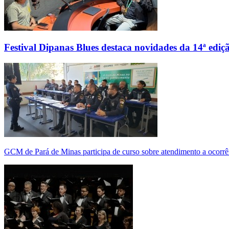
Festival Dipanas Blues destaca novidades da 14ª ediç
GCM de Pará de Minas participa de curso sobre atendimento a ocorrê