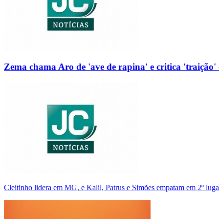
Zema chama Aro de 'ave de rapina' e critica 'traição' 
Cleitinho lidera em MG, e Kalil, Patrus e Simões empatam em 2º luga