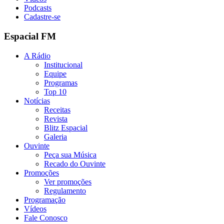
Podcasts
Cadastre-se
Espacial FM
A Rádio
Institucional
Equipe
Programas
Top 10
Notícias
Receitas
Revista
Blitz Espacial
Galeria
Ouvinte
Peça sua Música
Recado do Ouvinte
Promoções
Ver promoções
Regulamento
Programação
Vídeos
Fale Conosco