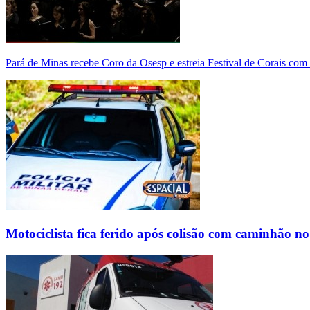
Pará de Minas recebe Coro da Osesp e estreia Festival de Corais com
Motociclista fica ferido após colisão com caminhão n