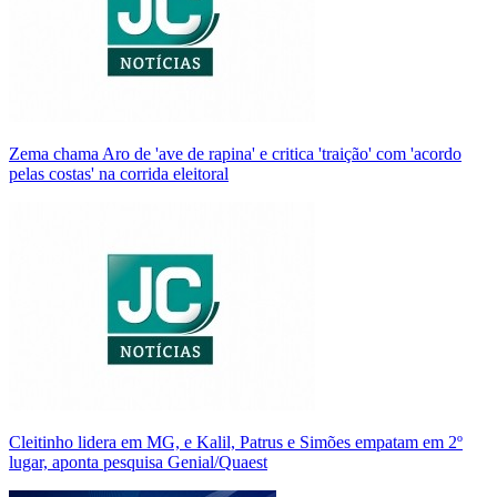
Zema chama Aro de 'ave de rapina' e critica 'traição' com 'acordo
pelas costas' na corrida eleitoral
Cleitinho lidera em MG, e Kalil, Patrus e Simões empatam em 2º
lugar, aponta pesquisa Genial/Quaest