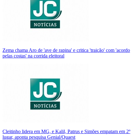
Zema chama Aro de 'ave de rapina' e critica 'traição' com 'acordo
pelas costas' na corrida eleitoral
Cleitinho lidera em MG, e Kalil, Patrus e Simões empatam em 2º
lugar, aponta pesquisa Genial/Quaest