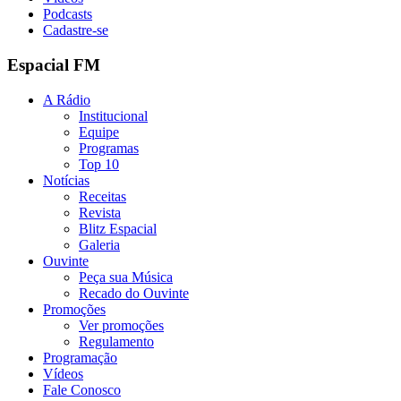
Podcasts
Cadastre-se
Espacial FM
A Rádio
Institucional
Equipe
Programas
Top 10
Notícias
Receitas
Revista
Blitz Espacial
Galeria
Ouvinte
Peça sua Música
Recado do Ouvinte
Promoções
Ver promoções
Regulamento
Programação
Vídeos
Fale Conosco