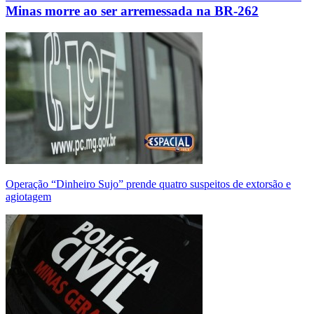
Minas morre ao ser arremessada na BR-262
Operação “Dinheiro Sujo” prende quatro suspeitos de extorsão e
agiotagem