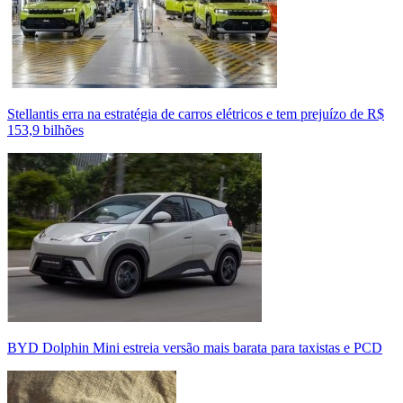
Stellantis erra na estratégia de carros elétricos e tem prejuízo de R$
153,9 bilhões
BYD Dolphin Mini estreia versão mais barata para taxistas e PCD