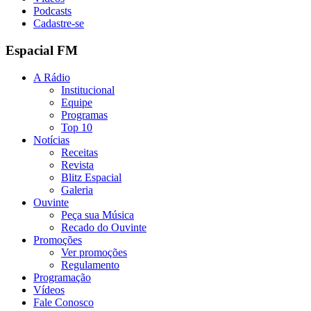
Podcasts
Cadastre-se
Espacial FM
A Rádio
Institucional
Equipe
Programas
Top 10
Notícias
Receitas
Revista
Blitz Espacial
Galeria
Ouvinte
Peça sua Música
Recado do Ouvinte
Promoções
Ver promoções
Regulamento
Programação
Vídeos
Fale Conosco