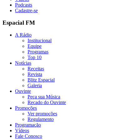
Podcasts
Cadastre-se
Espacial FM
A Rádio
Institucional
Equipe
Programas
Top 10
Notícias
Receitas
Revista
Blitz Espacial
Galeria
Ouvinte
Peça sua Música
Recado do Ouvinte
Promoções
Ver promoções
Regulamento
Programação
Vídeos
Fale Conosco