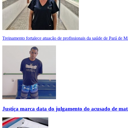
Treinamento fortalece atuação de profissionais da saúde de Pará de 
Justiça marca data do julgamento do acusado de mat