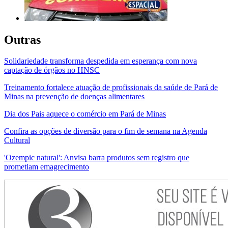
Outras
Solidariedade transforma despedida em esperança com nova
captação de órgãos no HNSC
Treinamento fortalece atuação de profissionais da saúde de Pará de
Minas na prevenção de doenças alimentares
Dia dos Pais aquece o comércio em Pará de Minas
Confira as opções de diversão para o fim de semana na Agenda
Cultural
'Ozempic natural': Anvisa barra produtos sem registro que
prometiam emagrecimento