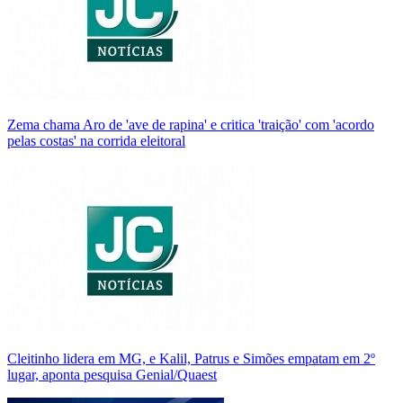
Zema chama Aro de 'ave de rapina' e critica 'traição' com 'acordo
pelas costas' na corrida eleitoral
Cleitinho lidera em MG, e Kalil, Patrus e Simões empatam em 2º
lugar, aponta pesquisa Genial/Quaest