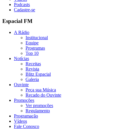
Podcasts
Cadastre-se
Espacial FM
A Rádio
Institucional
Equipe
Programas
Top 10
Notícias
Receitas
Revista
Blitz Espacial
Galeria
Ouvinte
Peça sua Música
Recado do Ouvinte
Promoções
Ver promoções
Regulamento
Programação
Vídeos
Fale Conosco