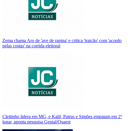
Zema chama Aro de 'ave de rapina' e critica 'traição' com 'acordo
pelas costas' na corrida eleitoral
Cleitinho lidera em MG, e Kalil, Patrus e Simões empatam em 2º
lugar, aponta pesquisa Genial/Quaest