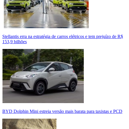
Stellantis erra na estratégia de carros elétricos e tem prejuízo de R$
153,9 bilhões
BYD Dolphin Mini estreia versão mais barata para taxistas e PCD