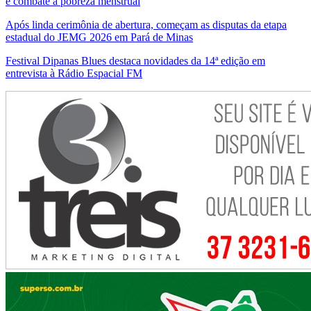
e combate a pobreza menstrual
Após linda cerimônia de abertura, começam as disputas da etapa
estadual do JEMG 2026 em Pará de Minas
Festival Dipanas Blues destaca novidades da 14ª edição em
entrevista à Rádio Espacial FM