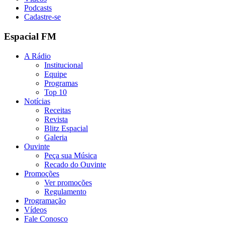
Podcasts
Cadastre-se
Espacial FM
A Rádio
Institucional
Equipe
Programas
Top 10
Notícias
Receitas
Revista
Blitz Espacial
Galeria
Ouvinte
Peça sua Música
Recado do Ouvinte
Promoções
Ver promoções
Regulamento
Programação
Vídeos
Fale Conosco