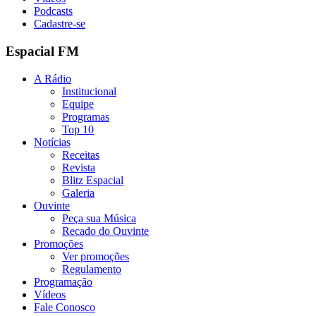
Podcasts
Cadastre-se
Espacial FM
A Rádio
Institucional
Equipe
Programas
Top 10
Notícias
Receitas
Revista
Blitz Espacial
Galeria
Ouvinte
Peça sua Música
Recado do Ouvinte
Promoções
Ver promoções
Regulamento
Programação
Vídeos
Fale Conosco