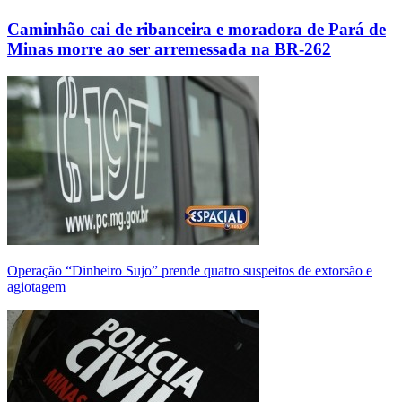
Caminhão cai de ribanceira e moradora de Pará de
Minas morre ao ser arremessada na BR-262
Operação “Dinheiro Sujo” prende quatro suspeitos de extorsão e
agiotagem