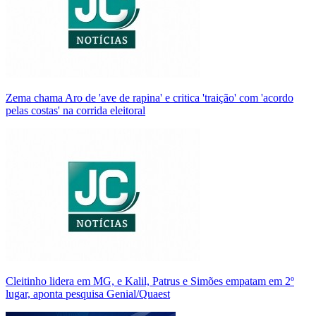
Zema chama Aro de 'ave de rapina' e critica 'traição' com 'acordo
pelas costas' na corrida eleitoral
Cleitinho lidera em MG, e Kalil, Patrus e Simões empatam em 2º
lugar, aponta pesquisa Genial/Quaest