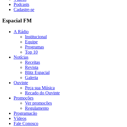
Podcasts
Cadastre-se
Espacial FM
A Rádio
Institucional
Equipe
Programas
Top 10
Notícias
Receitas
Revista
Blitz Espacial
Galeria
Ouvinte
Peça sua Música
Recado do Ouvinte
Promoções
Ver promoções
Regulamento
Programação
Vídeos
Fale Conosco