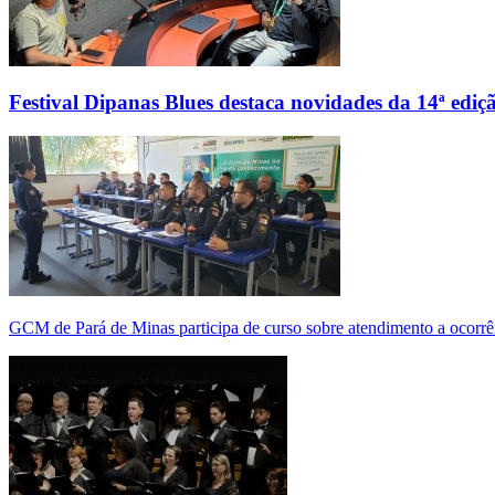
Festival Dipanas Blues destaca novidades da 14ª ediç
GCM de Pará de Minas participa de curso sobre atendimento a ocorrê