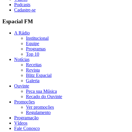
Podcasts
Cadastre-se
Espacial FM
A Rádio
Institucional
Equipe
Programas
Top 10
Notícias
Receitas
Revista
Blitz Espacial
Galeria
Ouvinte
Peça sua Música
Recado do Ouvinte
Promoções
Ver promoções
Regulamento
Programação
Vídeos
Fale Conosco