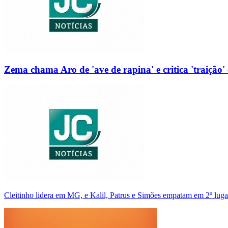
Zema chama Aro de 'ave de rapina' e critica 'traição' 
Cleitinho lidera em MG, e Kalil, Patrus e Simões empatam em 2º luga