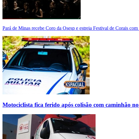
Pará de Minas recebe Coro da Osesp e estreia Festival de Corais com
Motociclista fica ferido após colisão com caminhão n