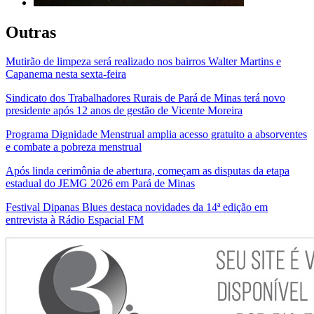
Outras
Mutirão de limpeza será realizado nos bairros Walter Martins e
Capanema nesta sexta-feira
Sindicato dos Trabalhadores Rurais de Pará de Minas terá novo
presidente após 12 anos de gestão de Vicente Moreira
Programa Dignidade Menstrual amplia acesso gratuito a absorventes
e combate a pobreza menstrual
Após linda cerimônia de abertura, começam as disputas da etapa
estadual do JEMG 2026 em Pará de Minas
Festival Dipanas Blues destaca novidades da 14ª edição em
entrevista à Rádio Espacial FM