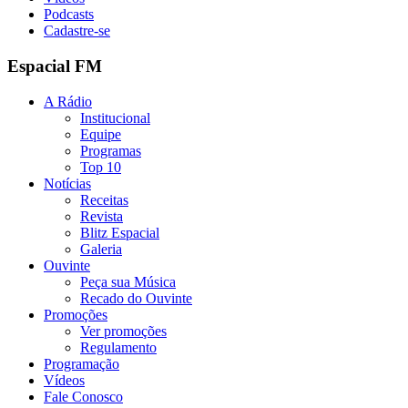
Podcasts
Cadastre-se
Espacial FM
A Rádio
Institucional
Equipe
Programas
Top 10
Notícias
Receitas
Revista
Blitz Espacial
Galeria
Ouvinte
Peça sua Música
Recado do Ouvinte
Promoções
Ver promoções
Regulamento
Programação
Vídeos
Fale Conosco