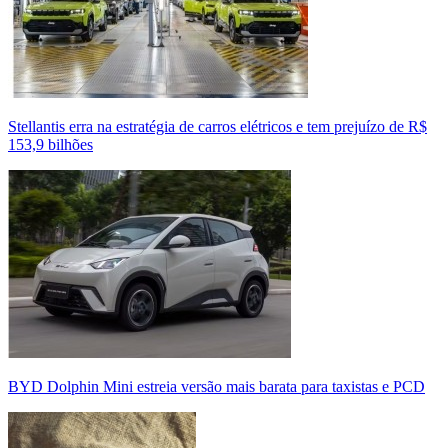
Stellantis erra na estratégia de carros elétricos e tem prejuízo de R$
153,9 bilhões
BYD Dolphin Mini estreia versão mais barata para taxistas e PCD