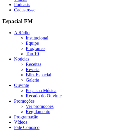
Podcasts
Cadastre-se
Espacial FM
A Rádio
Institucional
Equipe
Programas
Top 10
Notícias
Receitas
Revista
Blitz Espacial
Galeria
Ouvinte
Peça sua Música
Recado do Ouvinte
Promoções
Ver promoções
Regulamento
Programação
Vídeos
Fale Conosco