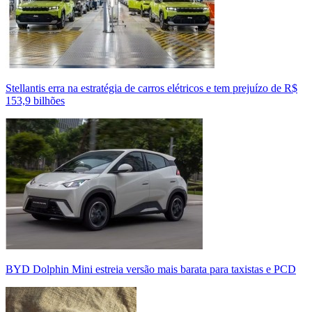
Stellantis erra na estratégia de carros elétricos e tem prejuízo de R$
153,9 bilhões
BYD Dolphin Mini estreia versão mais barata para taxistas e PCD