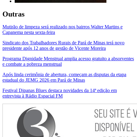
Outras
Mutirão de limpeza será realizado nos bairros Walter Martins e
Capanema nesta sexta-feira
Sindicato dos Trabalhadores Rurais de Pará de Minas terá novo
presidente após 12 anos de gestão de Vicente Moreira
Programa Dignidade Menstrual amplia acesso gratuito a absorventes
e combate a pobreza menstrual
Após linda cerimônia de abertura, começam as disputas da etapa
estadual do JEMG 2026 em Pará de Minas
Festival Dipanas Blues destaca novidades da 14ª edição em
entrevista à Rádio Espacial FM