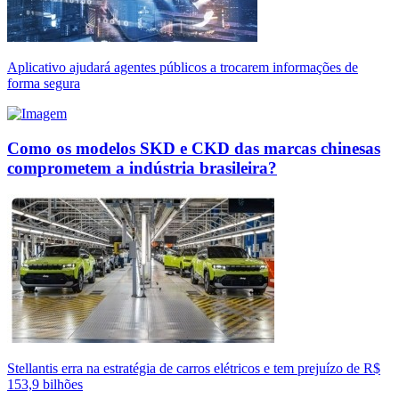
Aplicativo ajudará agentes públicos a trocarem informações de
forma segura
Como os modelos SKD e CKD das marcas chinesas
comprometem a indústria brasileira?
Stellantis erra na estratégia de carros elétricos e tem prejuízo de R$
153,9 bilhões