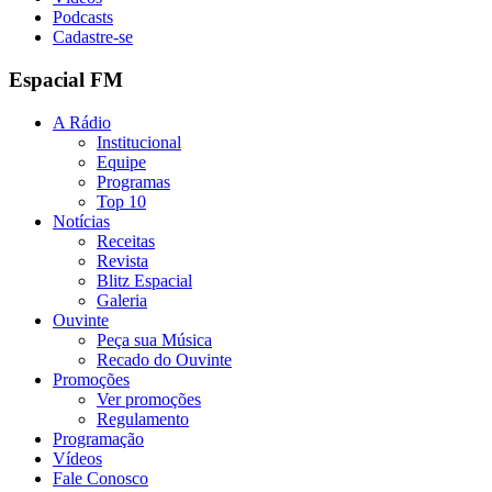
Podcasts
Cadastre-se
Espacial FM
A Rádio
Institucional
Equipe
Programas
Top 10
Notícias
Receitas
Revista
Blitz Espacial
Galeria
Ouvinte
Peça sua Música
Recado do Ouvinte
Promoções
Ver promoções
Regulamento
Programação
Vídeos
Fale Conosco