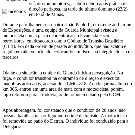
veículos automotores, acabou detido após prática de
direção perigosa, na tarde do último domingo (23/2),
em Pará de Minas.
Durante patrulhamento no bairro João Paulo II, em frente ao Parque
de Exposições, a uma equipe da Guarda Municipal avistou a
motocicleta com a placa de identificação levantada e sem
retrovisores, em desacordo com o Código de Trânsito Brasileiro
(CTB). Foi dada ordem de parada ao indivíduo, que não acatou e
seguiu em alta velocidade, colocando em risco sua integridade e a de
terceiros.
Diante da situação, a equipe da Guarda iniciou perseguição. Na
fuga, o condutor transitou na contramão de direção e executou
manobras arriscadas, acessando a LMG-818. Ao chegar na altura do
km 306, entrou em uma área de mata com a motocicleta, porém,
logo retornou para a rodovia, onde foi interceptado pela GCM.
Após abordagem, foi constatado que o condutor, de 20 anos, não
possuía habilitação, configurando crime de trânsito. A motocicleta
foi removida ao pátio do Detran. O indivíduo foi conduzido para a
Delegacia.