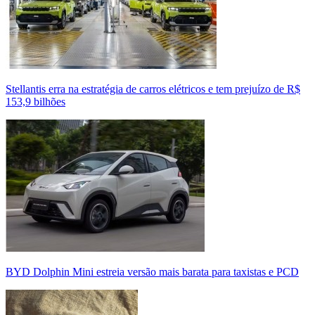
Stellantis erra na estratégia de carros elétricos e tem prejuízo de R$
153,9 bilhões
BYD Dolphin Mini estreia versão mais barata para taxistas e PCD