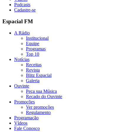
Podcasts
Cadastre-se
Espacial FM
A Rádio
Institucional
Equipe
Programas
Top 10
Notícias
Receitas
Revista
Blitz Espacial
Galeria
Ouvinte
Peça sua Música
Recado do Ouvinte
Promoções
Ver promoções
Regulamento
Programação
Vídeos
Fale Conosco