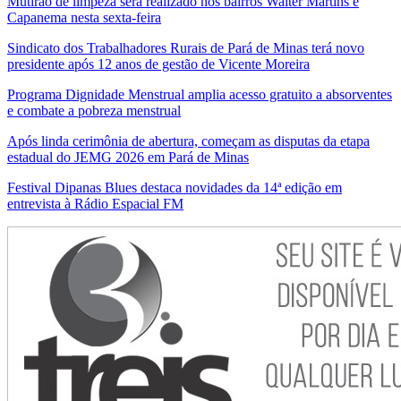
Mutirão de limpeza será realizado nos bairros Walter Martins e
Capanema nesta sexta-feira
Sindicato dos Trabalhadores Rurais de Pará de Minas terá novo
presidente após 12 anos de gestão de Vicente Moreira
Programa Dignidade Menstrual amplia acesso gratuito a absorventes
e combate a pobreza menstrual
Após linda cerimônia de abertura, começam as disputas da etapa
estadual do JEMG 2026 em Pará de Minas
Festival Dipanas Blues destaca novidades da 14ª edição em
entrevista à Rádio Espacial FM