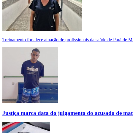
Treinamento fortalece atuação de profissionais da saúde de Pará de 
Justiça marca data do julgamento do acusado de mat