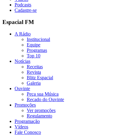
Podcasts
Cadastre-se
Espacial FM
A Rádio
Institucional
Equipe
Programas
Top 10
Notícias
Receitas
Revista
Blitz Espacial
Galeria
Ouvinte
Peça sua Música
Recado do Ouvinte
Promoções
Ver promoções
Regulamento
Programação
Vídeos
Fale Conosco