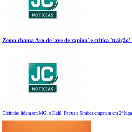
Zema chama Aro de 'ave de rapina' e critica 'traição' 
Cleitinho lidera em MG, e Kalil, Patrus e Simões empatam em 2º luga