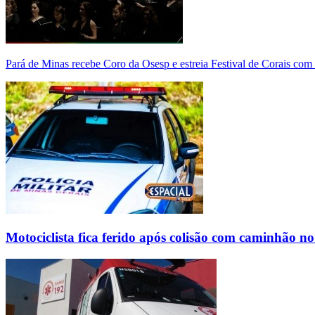
Pará de Minas recebe Coro da Osesp e estreia Festival de Corais com
Motociclista fica ferido após colisão com caminhão n