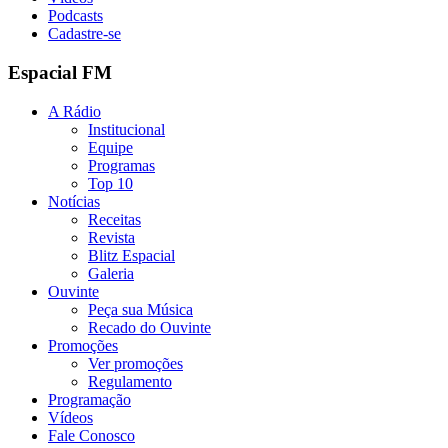
Podcasts
Cadastre-se
Espacial FM
A Rádio
Institucional
Equipe
Programas
Top 10
Notícias
Receitas
Revista
Blitz Espacial
Galeria
Ouvinte
Peça sua Música
Recado do Ouvinte
Promoções
Ver promoções
Regulamento
Programação
Vídeos
Fale Conosco