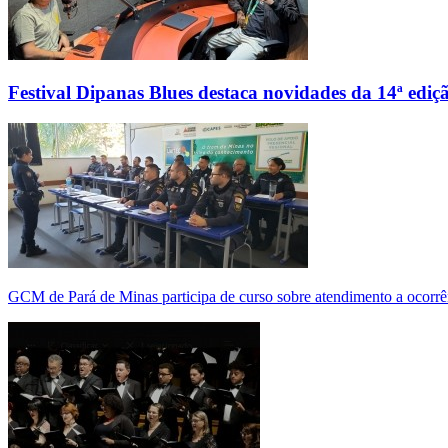
Festival Dipanas Blues destaca novidades da 14ª ediç
GCM de Pará de Minas participa de curso sobre atendimento a ocorrê