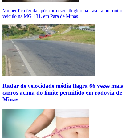
Mulher fica ferida após carro ser atingido na traseira por outro
veículo na MG-431, em Pará de Minas
Radar de velocidade média flagra 66 vezes mais
carros acima do limite permitido em rodovia de
Minas