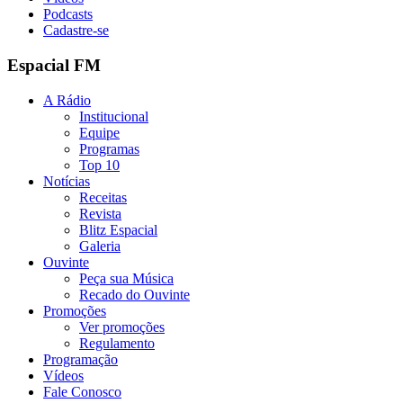
Podcasts
Cadastre-se
Espacial FM
A Rádio
Institucional
Equipe
Programas
Top 10
Notícias
Receitas
Revista
Blitz Espacial
Galeria
Ouvinte
Peça sua Música
Recado do Ouvinte
Promoções
Ver promoções
Regulamento
Programação
Vídeos
Fale Conosco