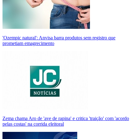
'Ozempic natural': Anvisa barra produtos sem registro que
prometiam emagrecimento
Zema chama Aro de 'ave de rapina' e critica 'traição' com 'acordo
pelas costas' na corrida eleitoral