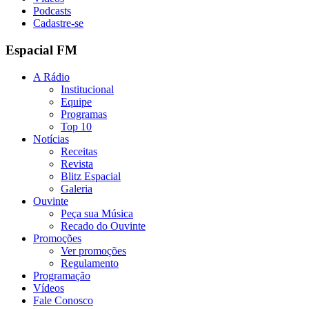
Podcasts
Cadastre-se
Espacial FM
A Rádio
Institucional
Equipe
Programas
Top 10
Notícias
Receitas
Revista
Blitz Espacial
Galeria
Ouvinte
Peça sua Música
Recado do Ouvinte
Promoções
Ver promoções
Regulamento
Programação
Vídeos
Fale Conosco