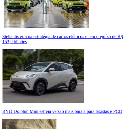
Stellantis erra na estratégia de carros elétricos e tem prejuízo de R$
153,9 bilhões
BYD Dolphin Mini estreia versão mais barata para taxistas e PCD