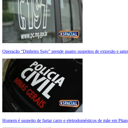
Operação “Dinheiro Sujo” prende quatro suspeitos de extorsão e agi
Homem é suspeito de furtar carro e eletrodomésticos de mãe em Pitan