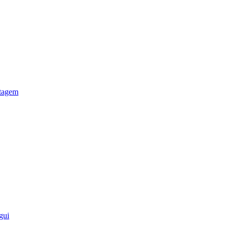
otagem
gui