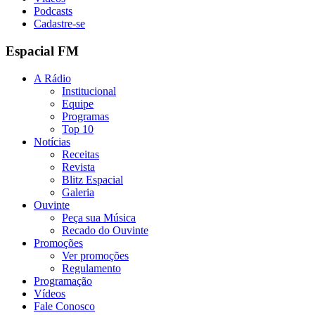
Podcasts
Cadastre-se
Espacial FM
A Rádio
Institucional
Equipe
Programas
Top 10
Notícias
Receitas
Revista
Blitz Espacial
Galeria
Ouvinte
Peça sua Música
Recado do Ouvinte
Promoções
Ver promoções
Regulamento
Programação
Vídeos
Fale Conosco