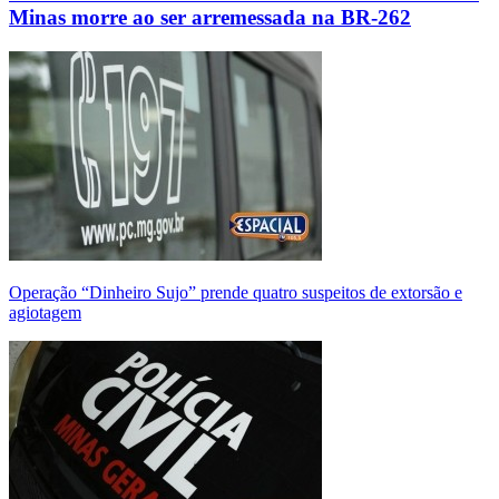
Minas morre ao ser arremessada na BR-262
Operação “Dinheiro Sujo” prende quatro suspeitos de extorsão e
agiotagem