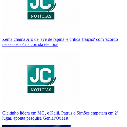
Zema chama Aro de 'ave de rapina' e critica 'traição' com 'acordo
pelas costas' na corrida eleitoral
Cleitinho lidera em MG, e Kalil, Patrus e Simões empatam em 2º
lugar, aponta pesquisa Genial/Quaest