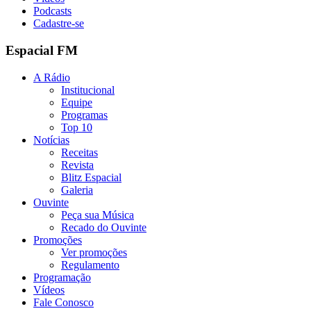
Podcasts
Cadastre-se
Espacial FM
A Rádio
Institucional
Equipe
Programas
Top 10
Notícias
Receitas
Revista
Blitz Espacial
Galeria
Ouvinte
Peça sua Música
Recado do Ouvinte
Promoções
Ver promoções
Regulamento
Programação
Vídeos
Fale Conosco