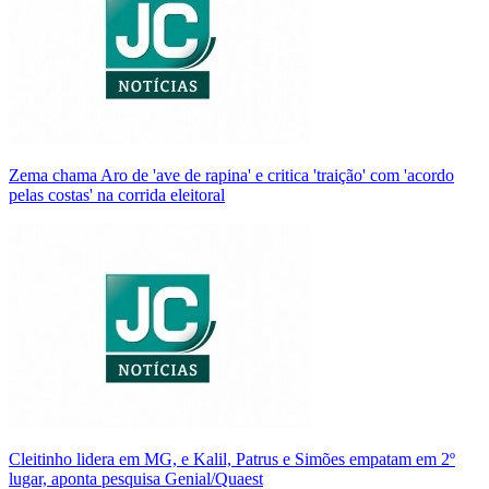
Zema chama Aro de 'ave de rapina' e critica 'traição' com 'acordo
pelas costas' na corrida eleitoral
Cleitinho lidera em MG, e Kalil, Patrus e Simões empatam em 2º
lugar, aponta pesquisa Genial/Quaest