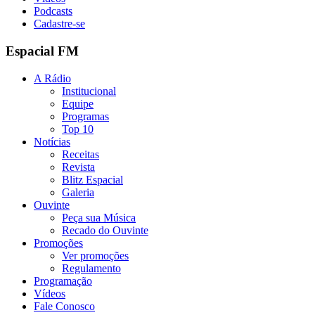
Podcasts
Cadastre-se
Espacial FM
A Rádio
Institucional
Equipe
Programas
Top 10
Notícias
Receitas
Revista
Blitz Espacial
Galeria
Ouvinte
Peça sua Música
Recado do Ouvinte
Promoções
Ver promoções
Regulamento
Programação
Vídeos
Fale Conosco