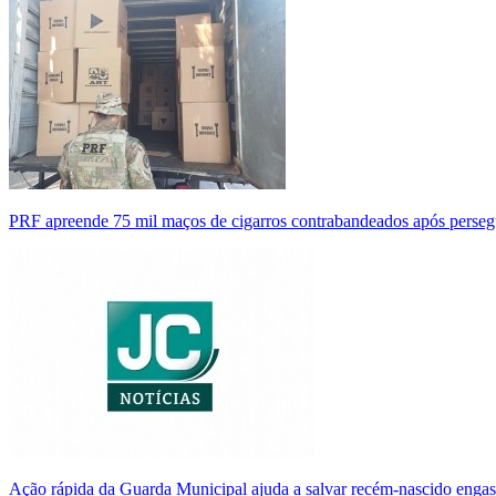
PRF apreende 75 mil maços de cigarros contrabandeados após perse
Ação rápida da Guarda Municipal ajuda a salvar recém-nascido enga