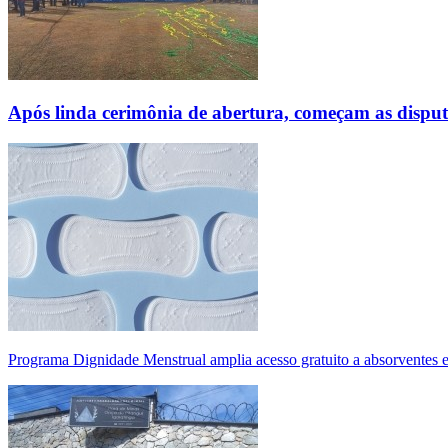
Após linda cerimônia de abertura, começam as disp
Programa Dignidade Menstrual amplia acesso gratuito a absorventes 