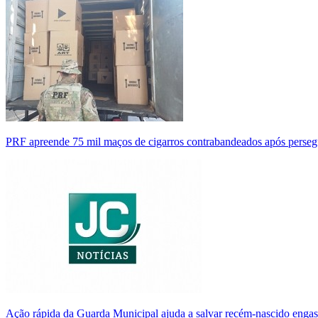
PRF apreende 75 mil maços de cigarros contrabandeados após perse
Ação rápida da Guarda Municipal ajuda a salvar recém-nascido enga