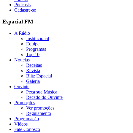
Podcasts
Cadastre-se
Espacial FM
A Rádio
Institucional
Equipe
Programas
Top 10
Notícias
Receitas
Revista
Blitz Espacial
Galeria
Ouvinte
Peça sua Música
Recado do Ouvinte
Promoções
Ver promoções
Regulamento
Programação
Vídeos
Fale Conosco