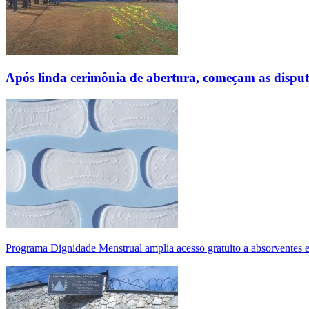
Após linda cerimônia de abertura, começam as disp
Programa Dignidade Menstrual amplia acesso gratuito a absorventes 