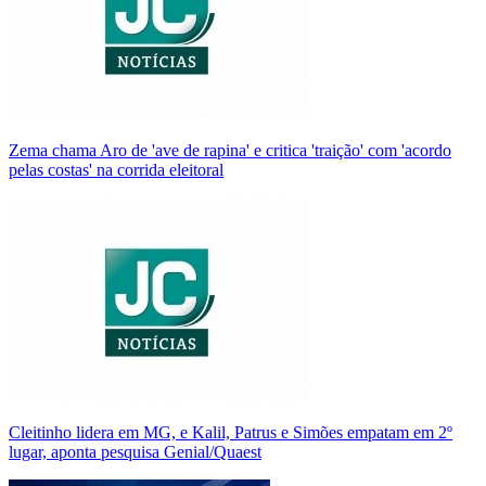
Zema chama Aro de 'ave de rapina' e critica 'traição' com 'acordo
pelas costas' na corrida eleitoral
Cleitinho lidera em MG, e Kalil, Patrus e Simões empatam em 2º
lugar, aponta pesquisa Genial/Quaest