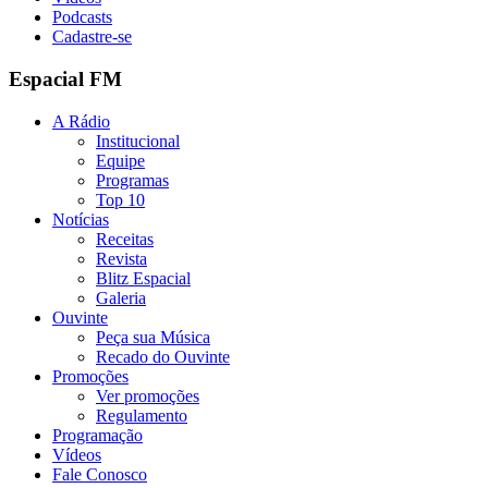
Podcasts
Cadastre-se
Espacial FM
A Rádio
Institucional
Equipe
Programas
Top 10
Notícias
Receitas
Revista
Blitz Espacial
Galeria
Ouvinte
Peça sua Música
Recado do Ouvinte
Promoções
Ver promoções
Regulamento
Programação
Vídeos
Fale Conosco