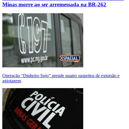
Minas morre ao ser arremessada na BR-262
Operação “Dinheiro Sujo” prende quatro suspeitos de extorsão e
agiotagem