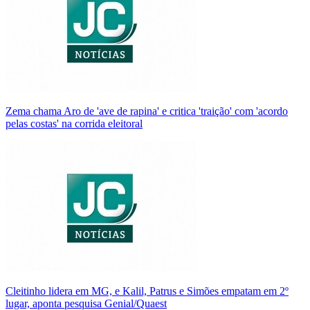
Zema chama Aro de 'ave de rapina' e critica 'traição' com 'acordo
pelas costas' na corrida eleitoral
Cleitinho lidera em MG, e Kalil, Patrus e Simões empatam em 2º
lugar, aponta pesquisa Genial/Quaest