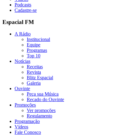
Podcasts
Cadastre-se
Espacial FM
A Rádio
Institucional
Equipe
Programas
Top 10
Notícias
Receitas
Revista
Blitz Espacial
Galeria
Ouvinte
Peça sua Música
Recado do Ouvinte
Promoções
Ver promoções
Regulamento
Programação
Vídeos
Fale Conosco