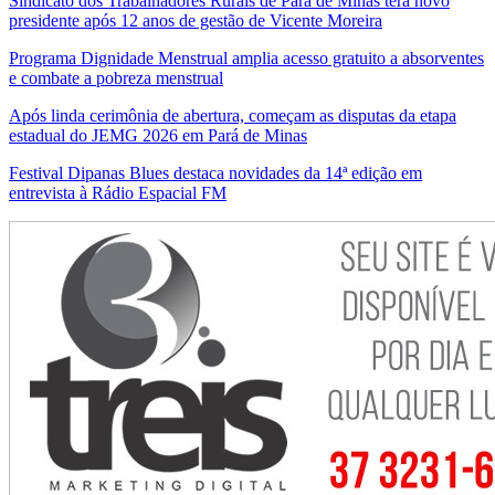
Sindicato dos Trabalhadores Rurais de Pará de Minas terá novo
presidente após 12 anos de gestão de Vicente Moreira
Programa Dignidade Menstrual amplia acesso gratuito a absorventes
e combate a pobreza menstrual
Após linda cerimônia de abertura, começam as disputas da etapa
estadual do JEMG 2026 em Pará de Minas
Festival Dipanas Blues destaca novidades da 14ª edição em
entrevista à Rádio Espacial FM