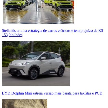
Stellantis erra na estratégia de carros elétricos e tem prejuízo de R$
153,9 bilhões
BYD Dolphin Mini estreia versão mais barata para taxistas e PCD