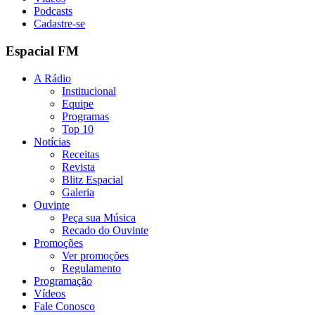
Podcasts
Cadastre-se
Espacial FM
A Rádio
Institucional
Equipe
Programas
Top 10
Notícias
Receitas
Revista
Blitz Espacial
Galeria
Ouvinte
Peça sua Música
Recado do Ouvinte
Promoções
Ver promoções
Regulamento
Programação
Vídeos
Fale Conosco