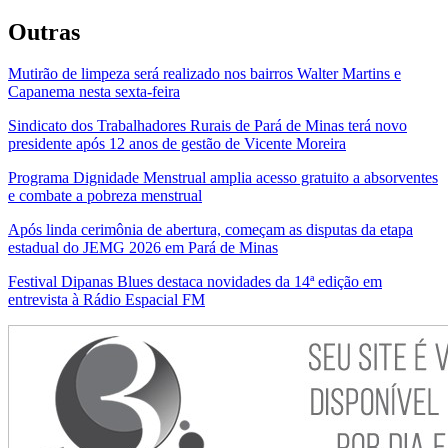
Outras
Mutirão de limpeza será realizado nos bairros Walter Martins e
Capanema nesta sexta-feira
Sindicato dos Trabalhadores Rurais de Pará de Minas terá novo
presidente após 12 anos de gestão de Vicente Moreira
Programa Dignidade Menstrual amplia acesso gratuito a absorventes
e combate a pobreza menstrual
Após linda cerimônia de abertura, começam as disputas da etapa
estadual do JEMG 2026 em Pará de Minas
Festival Dipanas Blues destaca novidades da 14ª edição em
entrevista à Rádio Espacial FM