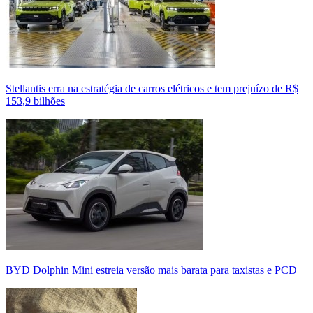
Stellantis erra na estratégia de carros elétricos e tem prejuízo de R$
153,9 bilhões
BYD Dolphin Mini estreia versão mais barata para taxistas e PCD