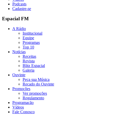
Podcasts
Cadastre-se
Espacial FM
A Rádio
Institucional
Equipe
Programas
Top 10
Notícias
Receitas
Revista
Blitz Espacial
Galeria
Ouvinte
Peça sua Música
Recado do Ouvinte
Promoções
Ver promoções
Regulamento
Programação
Vídeos
Fale Conosco