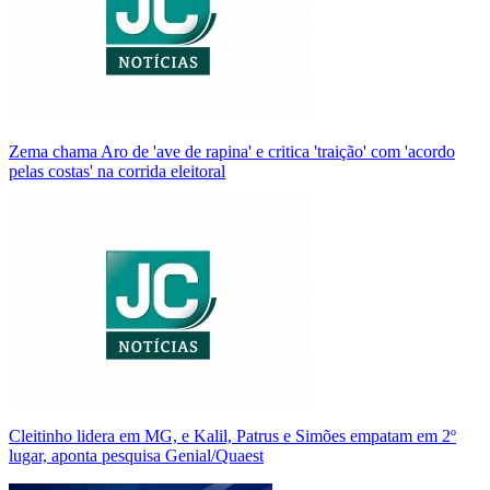
Zema chama Aro de 'ave de rapina' e critica 'traição' com 'acordo
pelas costas' na corrida eleitoral
Cleitinho lidera em MG, e Kalil, Patrus e Simões empatam em 2º
lugar, aponta pesquisa Genial/Quaest