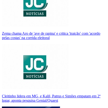
Zema chama Aro de 'ave de rapina' e critica 'traição' com 'acordo
pelas costas' na corrida eleitoral
Cleitinho lidera em MG, e Kalil, Patrus e Simões empatam em 2º
lugar, aponta pesquisa Genial/Quaest