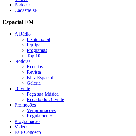
Podcasts
Cadastre-se
Espacial FM
A Rádio
Institucional
Equipe
Programas
Top 10
Notícias
Receitas
Revista
Blitz Espacial
Galeria
Ouvinte
Peça sua Música
Recado do Ouvinte
Promoções
Ver promoções
Regulamento
Programação
Vídeos
Fale Conosco