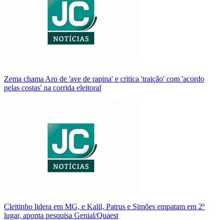
Zema chama Aro de 'ave de rapina' e critica 'traição' com 'acordo
pelas costas' na corrida eleitoral
Cleitinho lidera em MG, e Kalil, Patrus e Simões empatam em 2º
lugar, aponta pesquisa Genial/Quaest