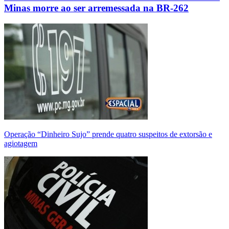
Minas morre ao ser arremessada na BR-262
Operação “Dinheiro Sujo” prende quatro suspeitos de extorsão e
agiotagem