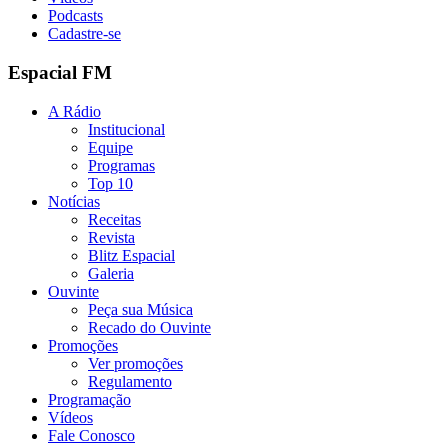
Podcasts
Cadastre-se
Espacial FM
A Rádio
Institucional
Equipe
Programas
Top 10
Notícias
Receitas
Revista
Blitz Espacial
Galeria
Ouvinte
Peça sua Música
Recado do Ouvinte
Promoções
Ver promoções
Regulamento
Programação
Vídeos
Fale Conosco