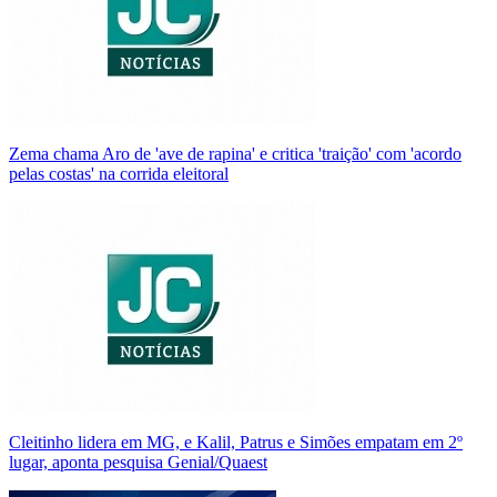
Zema chama Aro de 'ave de rapina' e critica 'traição' com 'acordo
pelas costas' na corrida eleitoral
Cleitinho lidera em MG, e Kalil, Patrus e Simões empatam em 2º
lugar, aponta pesquisa Genial/Quaest