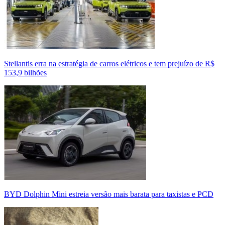
Stellantis erra na estratégia de carros elétricos e tem prejuízo de R$
153,9 bilhões
BYD Dolphin Mini estreia versão mais barata para taxistas e PCD