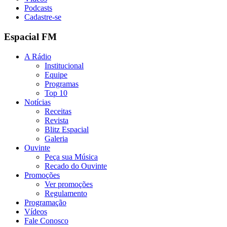
Podcasts
Cadastre-se
Espacial FM
A Rádio
Institucional
Equipe
Programas
Top 10
Notícias
Receitas
Revista
Blitz Espacial
Galeria
Ouvinte
Peça sua Música
Recado do Ouvinte
Promoções
Ver promoções
Regulamento
Programação
Vídeos
Fale Conosco