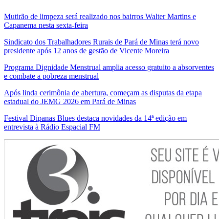
Mutirão de limpeza será realizado nos bairros Walter Martins e
Capanema nesta sexta-feira
Sindicato dos Trabalhadores Rurais de Pará de Minas terá novo
presidente após 12 anos de gestão de Vicente Moreira
Programa Dignidade Menstrual amplia acesso gratuito a absorventes
e combate a pobreza menstrual
Após linda cerimônia de abertura, começam as disputas da etapa
estadual do JEMG 2026 em Pará de Minas
Festival Dipanas Blues destaca novidades da 14ª edição em
entrevista à Rádio Espacial FM