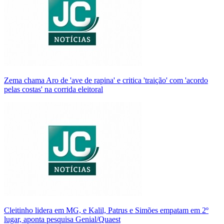
Zema chama Aro de 'ave de rapina' e critica 'traição' com 'acordo
pelas costas' na corrida eleitoral
Cleitinho lidera em MG, e Kalil, Patrus e Simões empatam em 2º
lugar, aponta pesquisa Genial/Quaest