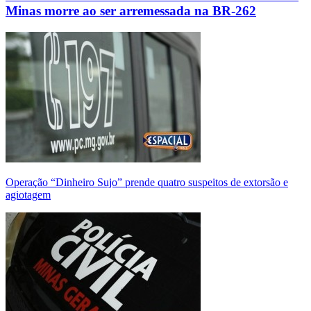
Minas morre ao ser arremessada na BR-262
Operação “Dinheiro Sujo” prende quatro suspeitos de extorsão e
agiotagem