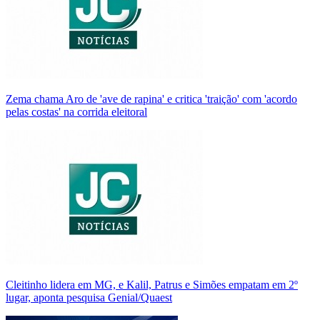
Zema chama Aro de 'ave de rapina' e critica 'traição' com 'acordo
pelas costas' na corrida eleitoral
Cleitinho lidera em MG, e Kalil, Patrus e Simões empatam em 2º
lugar, aponta pesquisa Genial/Quaest