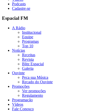
Podcasts
Cadastre-se
Espacial FM
A Rádio
Institucional
Equipe
Programas
Top 10
Notícias
Receitas
Revista
Blitz Espacial
Galeria
Ouvinte
Peça sua Música
Recado do Ouvinte
Promoções
Ver promoções
Regulamento
Programação
Vídeos
Fale Conosco