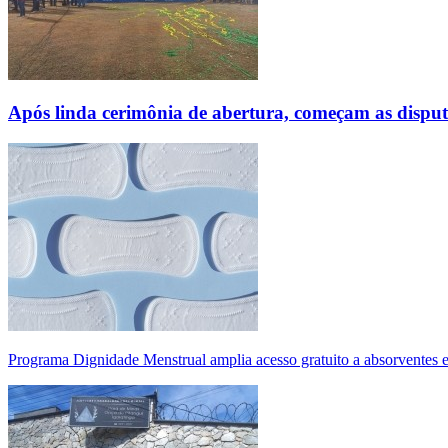
Após linda cerimônia de abertura, começam as disp
Programa Dignidade Menstrual amplia acesso gratuito a absorventes 