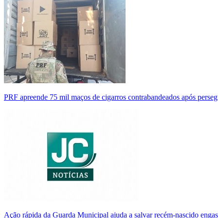
PRF apreende 75 mil maços de cigarros contrabandeados após perse
Ação rápida da Guarda Municipal ajuda a salvar recém-nascido enga