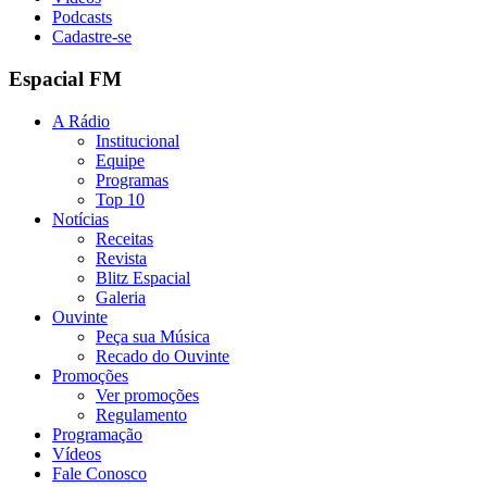
Podcasts
Cadastre-se
Espacial FM
A Rádio
Institucional
Equipe
Programas
Top 10
Notícias
Receitas
Revista
Blitz Espacial
Galeria
Ouvinte
Peça sua Música
Recado do Ouvinte
Promoções
Ver promoções
Regulamento
Programação
Vídeos
Fale Conosco