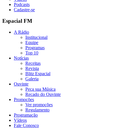
Podcasts
Cadastre-se
Espacial FM
A Rádio
Institucional
Equipe
Programas
Top 10
Notícias
Receitas
Revista
Blitz Espacial
Galeria
Ouvinte
Peça sua Música
Recado do Ouvinte
Promoções
Ver promoções
Regulamento
Programação
Vídeos
Fale Conosco