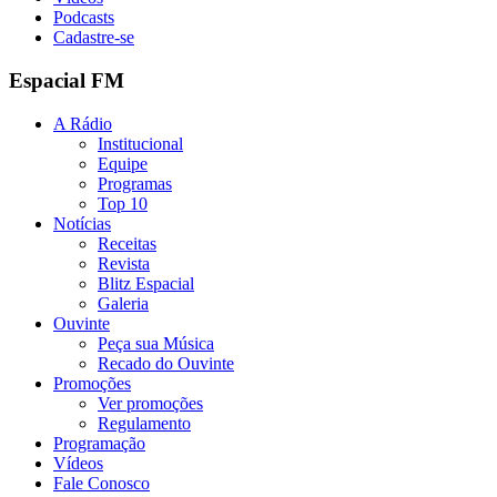
Podcasts
Cadastre-se
Espacial FM
A Rádio
Institucional
Equipe
Programas
Top 10
Notícias
Receitas
Revista
Blitz Espacial
Galeria
Ouvinte
Peça sua Música
Recado do Ouvinte
Promoções
Ver promoções
Regulamento
Programação
Vídeos
Fale Conosco