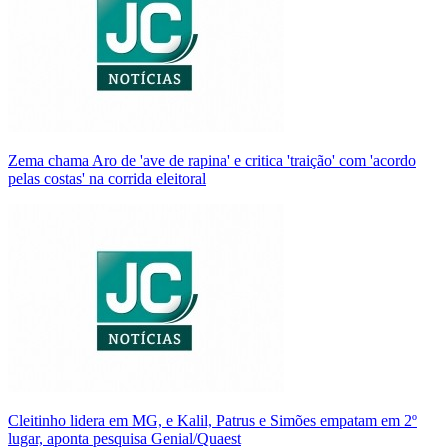
Zema chama Aro de 'ave de rapina' e critica 'traição' com 'acordo
pelas costas' na corrida eleitoral
Cleitinho lidera em MG, e Kalil, Patrus e Simões empatam em 2º
lugar, aponta pesquisa Genial/Quaest