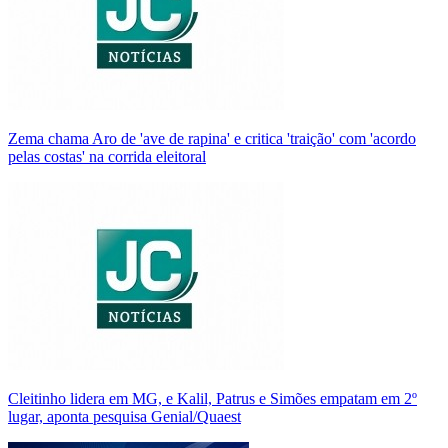
Zema chama Aro de 'ave de rapina' e critica 'traição' com 'acordo
pelas costas' na corrida eleitoral
Cleitinho lidera em MG, e Kalil, Patrus e Simões empatam em 2º
lugar, aponta pesquisa Genial/Quaest