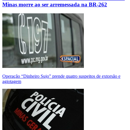
Minas morre ao ser arremessada na BR-262
Operação “Dinheiro Sujo” prende quatro suspeitos de extorsão e
agiotagem